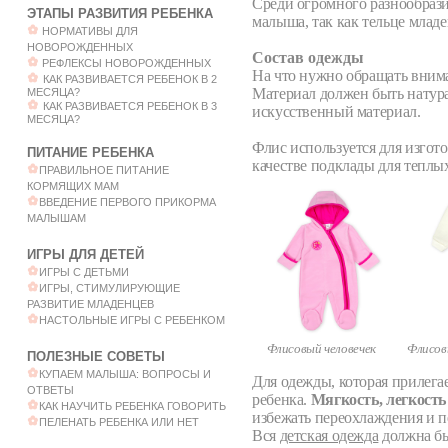
Среди огромного разнообрази
ЭТАПЫ РАЗВИТИЯ РЕБЕНКА
малыша, так как тельце младе
НОРМАТИВЫ ДЛЯ
НОВОРОЖДЕННЫХ
Состав одежды
РЕФЛЕКСЫ НОВОРОЖДЕННЫХ
На что нужно обращать внима
КАК РАЗВИВАЕТСЯ РЕБЕНОК В 2
Материал должен быть натур
МЕСЯЦА?
КАК РАЗВИВАЕТСЯ РЕБЕНОК В 3
искусственный материал.
МЕСЯЦА?
Флис используется для изгот
ПИТАНИЕ РЕБЕНКА
качестве подклады для теплы
ПРАВИЛЬНОЕ ПИТАНИЕ
КОРМЯЩИХ МАМ
ВВЕДЕНИЕ ПЕРВОГО ПРИКОРМА
МАЛЫШАМ
ИГРЫ ДЛЯ ДЕТЕЙ
ИГРЫ С ДЕТЬМИ
ИГРЫ, СТИМУЛИРУЮЩИЕ
РАЗВИТИЕ МЛАДЕНЦЕВ
НАСТОЛЬНЫЕ ИГРЫ С РЕБЕНКОМ
Флисовый человечек
Флисовы
ПОЛЕЗНЫЕ СОВЕТЫ
КУПАЕМ МАЛЫША: ВОПРОСЫ И
Для одежды, которая прилега
ОТВЕТЫ
ребенка.
Мягкость, легкость
КАК НАУЧИТЬ РЕБЕНКА ГОВОРИТЬ
избежать переохлаждения и п
ПЕЛЕНАТЬ РЕБЕНКА ИЛИ НЕТ
Вся
детская одежда
должна бы