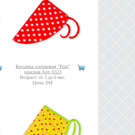
Косынка хлопковая "Peas"
красная Арт. 0323
Возраст: от 3 до 6 мес.
Цена: INF