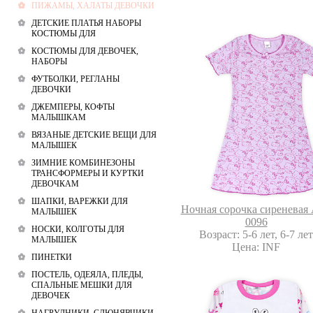
ПИЖАМЫ, ХАЛАТЫ ДЕВОЧКИ
ДЕТСКИЕ ПЛАТЬЯ НАБОРЫ
КОСТЮМЫ ДЛЯ
КОСТЮМЫ ДЛЯ ДЕВОЧЕК,
НАБОРЫ
ФУТБОЛКИ, РЕГЛАНЫ
ДЕВОЧКИ
ДЖЕМПЕРЫ, КОФТЫ
МАЛЫШКАМ
ВЯЗАНЫЕ ДЕТСКИЕ ВЕЩИ ДЛЯ
МАЛЫШЕК
ЗИМНИЕ КОМБИНЕЗОНЫ
ТРАНСФОРМЕРЫ И КУРТКИ
ДЕВОЧКАМ
ШАПКИ, ВАРЕЖКИ ДЛЯ
Ночная сорочка сиреневая 
МАЛЫШЕК
0096
НОСКИ, КОЛГОТЫ ДЛЯ
Возраст: 5-6 лет, 6-7 ле
МАЛЫШЕК
Цена: INF
ПИНЕТКИ
ПОСТЕЛЬ, ОДЕЯЛА, ПЛЕДЫ,
СПАЛЬНЫЕ МЕШКИ ДЛЯ
ДЕВОЧЕК