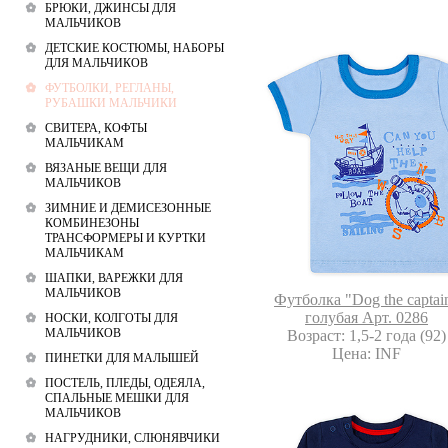
БРЮКИ, ДЖИНСЫ ДЛЯ
МАЛЬЧИКОВ
ДЕТСКИЕ КОСТЮМЫ, НАБОРЫ
ДЛЯ МАЛЬЧИКОВ
ФУТБОЛКИ, РЕГЛАНЫ,
РУБАШКИ МАЛЬЧИКИ
СВИТЕРА, КОФТЫ
МАЛЬЧИКАМ
ВЯЗАНЫЕ ВЕЩИ ДЛЯ
МАЛЬЧИКОВ
ЗИМНИЕ И ДЕМИСЕЗОННЫЕ
КОМБИНЕЗОНЫ
ТРАНСФОРМЕРЫ И КУРТКИ
МАЛЬЧИКАМ
ШАПКИ, ВАРЕЖКИ ДЛЯ
МАЛЬЧИКОВ
Футболка "Dog the captai
голубая Арт. 0286
НОСКИ, КОЛГОТЫ ДЛЯ
МАЛЬЧИКОВ
Возраст: 1,5-2 года (92)
Цена: INF
ПИНЕТКИ ДЛЯ МАЛЫШЕЙ
ПОСТЕЛЬ, ПЛЕДЫ, ОДЕЯЛА,
СПАЛЬНЫЕ МЕШКИ ДЛЯ
МАЛЬЧИКОВ
НАГРУДНИКИ, СЛЮНЯВЧИКИ