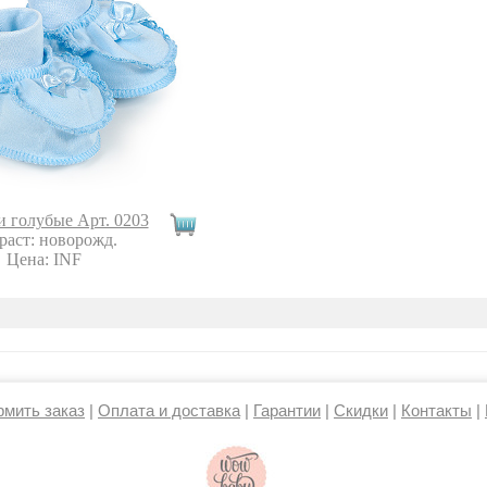
 голубые Арт. 0203
раст: новорожд.
Цена: INF
рмить заказ
|
Оплата и доставка
|
Гарантии
|
Скидки
|
Контакты
|